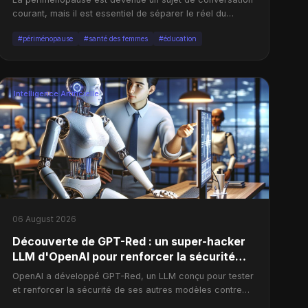
courant, mais il est essentiel de séparer le réel du
sensationnel.
#périménopause
#santé des femmes
#éducation
Intelligence Artificielle
06 August 2026
Découverte de GPT-Red : un super-hacker
LLM d'OpenAI pour renforcer la sécurité
des modèles
OpenAI a développé GPT-Red, un LLM conçu pour tester
et renforcer la sécurité de ses autres modèles contre
les cyberattaques.