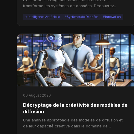
transforme les systèmes de données. Découvrez
comment ces évolutions peuvent remodeler notre
#Intelligence Artificielle
#Systèmes de Données
#Innovation
approche du travail de connaissance.
Intelligence Artificielle
06 August 2026
Décryptage de la créativité des modèles de
diffusion
Une analyse approfondie des modèles de diffusion et
de leur capacité créative dans le domaine de
l'intelligence artificielle.