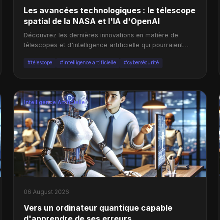
Les avancées technologiques : le télescope
spatial de la NASA et l'IA d'OpenAI
Découvrez les dernières innovations en matière de
télescopes et d'intelligence artificielle qui pourraient
révolutionner nos connaissances sur l'univers.
#télescope
#intelligence artificielle
#cybersécurité
Intelligence Artificielle
06 August 2026
Vers un ordinateur quantique capable
d'apprendre de ses erreurs