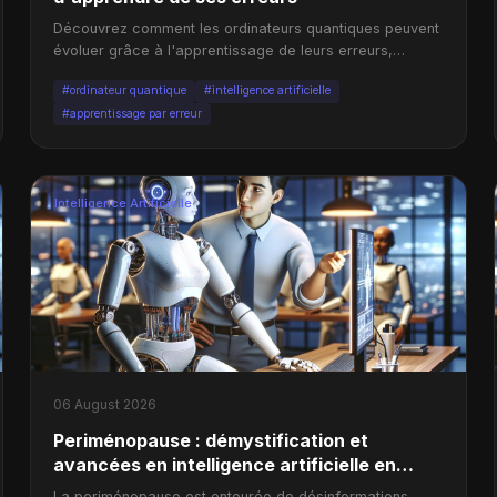
Découvrez comment les ordinateurs quantiques peuvent
évoluer grâce à l'apprentissage de leurs erreurs,
transformant ainsi le paysage de l'intelligence machine.
#ordinateur quantique
#intelligence artificielle
#apprentissage par erreur
Intelligence Artificielle
06 August 2026
Periménopause : démystification et
avancées en intelligence artificielle en
Chine
La periménopause est entourée de désinformations.