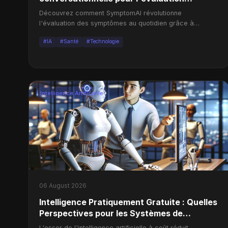
quotidienne des symptômes
Découvrez comment SymptomAI révolutionne
l'évaluation des symptômes au quotidien grâce à
l'intelligence artificielle.
#IA
#Santé
#Technologie
Intelligence Artificielle
06 August 2026
Intelligence Pratiquement Gratuite : Quelles
Perspectives pour les Systèmes de
Données ?
L'essor de l'intelligence artificielle à coût réduit