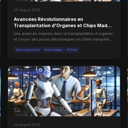
06 August 2026
Avancées Révolutionnaires en
Transplantation d'Organes et Chips Made
in China
Une avancée majeure dans la transplantation d'organes
et l'essor des puces électroniques en Chine marquent
des étapes cruciales pour la technologie médicale.
#transplantation
#technologie
#Chine
Intelligence Artificielle
06 August 2026