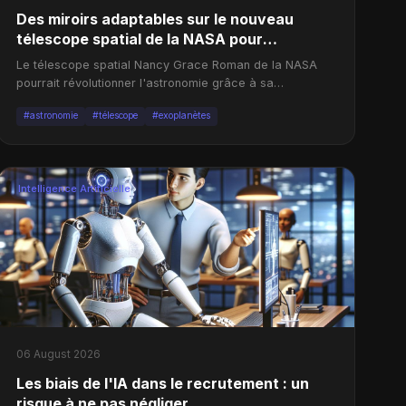
Des miroirs adaptables sur le nouveau
télescope spatial de la NASA pour
découvrir des Jupiters semblables au nôtre
Le télescope spatial Nancy Grace Roman de la NASA
pourrait révolutionner l'astronomie grâce à sa
technologie de coronagraphe actif.
#astronomie
#télescope
#exoplanètes
Intelligence Artificielle
06 August 2026
Les biais de l'IA dans le recrutement : un
risque à ne pas négliger