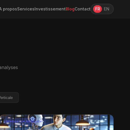
A propos
Services
Investissement
Blog
Contact
FR
EN
 analyses
erticale
Intelligence Artificielle