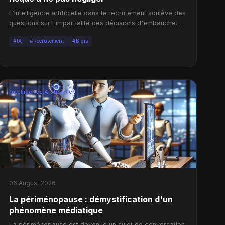
L'intelligence artificielle dans le recrutement soulève des
questions sur l'impartialité des décisions d'embauche.
Cet article explore les biais potentiels des LLMs.
#IA
#Recrutement
#Biais
Intelligence Artificielle
06 August 2026
La périménopause : démystification d'un
phénomène médiatique
La périménopause est devenue un sujet de conversation