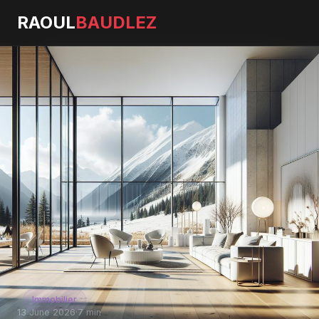
RAOUL
BAUDLEZ
Immobilier
13 June 2026
·
7 min