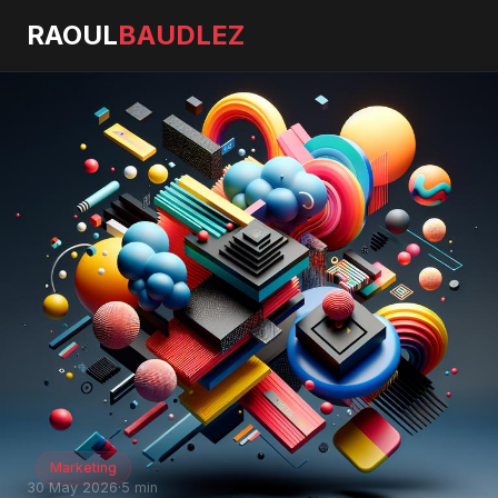
RAOUL
BAUDLEZ
Marketing
30 May 2026
·
5 min