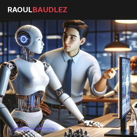
RAOUL
BAUDLEZ
Intelligence Artificielle
04 July 2026
·
5 min