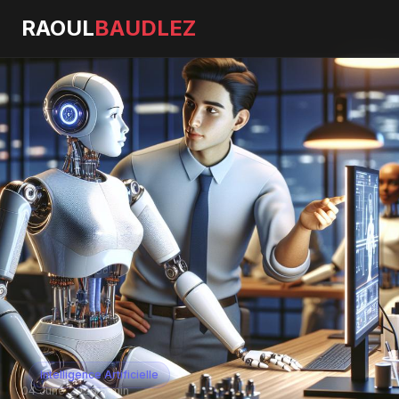
RAOUL
BAUDLEZ
Intelligence Artificielle
04 June 2026
·
5 min