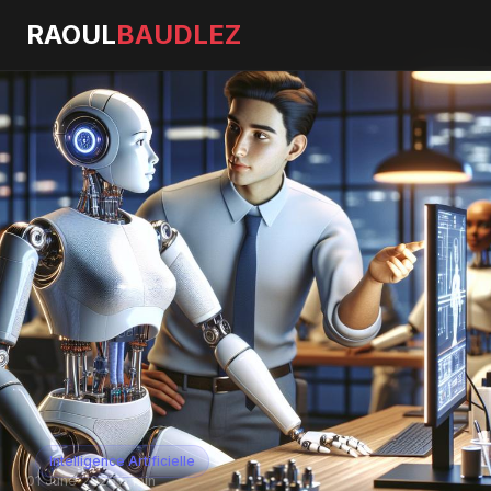
RAOUL
BAUDLEZ
Intelligence Artificielle
01 June 2026
·
5 min