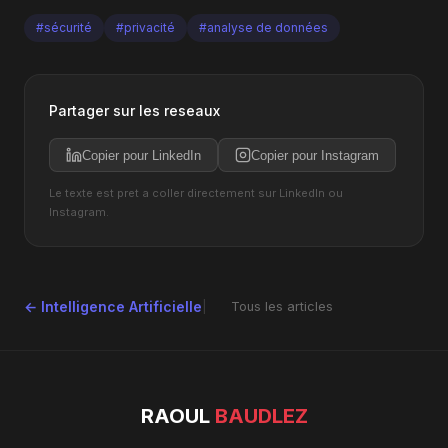
#sécurité
#privacité
#analyse de données
Partager sur les reseaux
Copier pour LinkedIn
Copier pour Instagram
Le texte est pret a coller directement sur LinkedIn ou
Instagram.
← Intelligence Artificielle
Tous les articles
RAOUL
BAUDLEZ