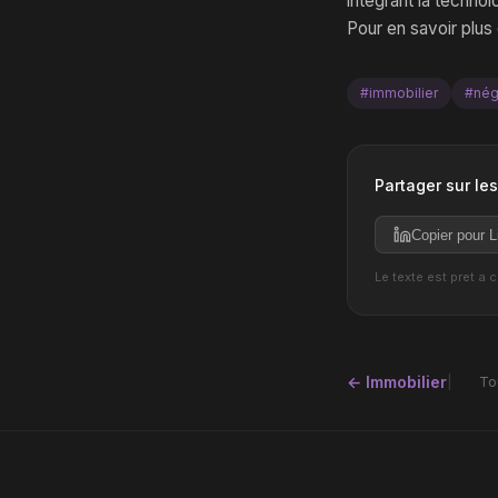
intégrant la techno
Pour en savoir plus
#immobilier
#nég
Partager sur le
Copier pour L
Le texte est pret a 
← Immobilier
To