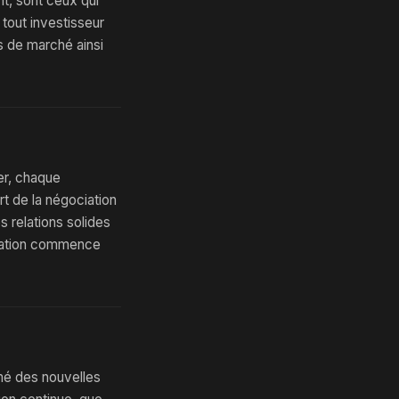
nt, sont ceux qui
 tout investisseur
 de marché ainsi
er, chaque
rt de la négociation
 relations solides
ociation commence
rmé des nouvelles