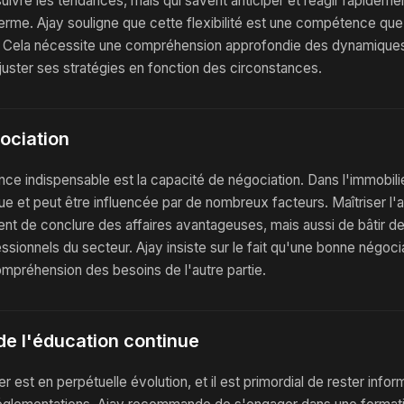
uivre les tendances, mais qui savent anticiper et réagir rapideme
terme. Ajay souligne que cette flexibilité est une compétence que
. Cela nécessite une compréhension approfondie des dynamiques
juster ses stratégies en fonction des circonstances.
gociation
e indispensable est la capacité de négociation. Dans l'immobili
ue et peut être influencée par de nombreux facteurs. Maîtriser l'a
t de conclure des affaires avantageuses, mais aussi de bâtir des
ssionnels du secteur. Ajay insiste sur le fait qu'une bonne nég
compréhension des besoins de l'autre partie.
de l'éducation continue
 est en perpétuelle évolution, et il est primordial de rester info