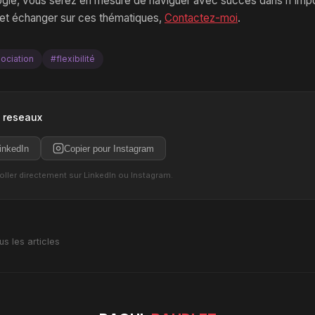
logie, vous serez en mesure de naviguer avec succès dans n'imp
 et échanger sur ces thématiques,
Contactez-moi
.
ociation
#flexibilité
s reseaux
inkedIn
Copier pour Instagram
coller directement sur LinkedIn ou Instagram.
us les articles