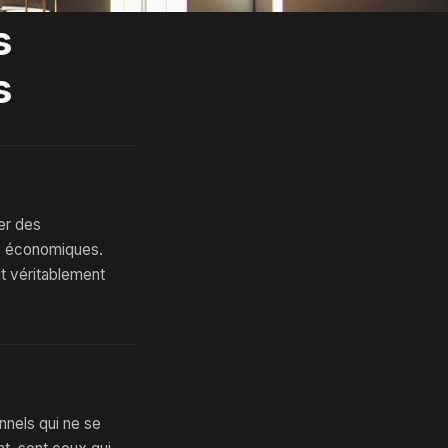
s
s
er des
ns économiques.
t véritablement
nnels qui ne se