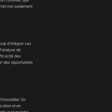
on continue, que
ermet non seulement
ucial d'intégrer ces
 d'analyse de
ficacité des
er des opportunités
'immobilier. En
ucation et en