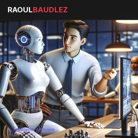
RAOUL
BAUDLEZ
Intelligence Artificielle
11 May 2026
·
5 min