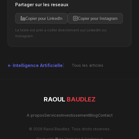
Partager sur les reseaux
Copier pour LinkedIn
Copier pour Instagram
Le texte est pret a coller directement sur LinkedIn ou
Instagram.
← Intelligence Artificielle
Tous les articles
RAOUL
BAUDLEZ
A propos
Services
Investissement
Blog
Contact
© 2026 Raoul Baudlez. Tous droits reserves.
Made with ♥ by
Zeste.biz
&
Sophyia.io