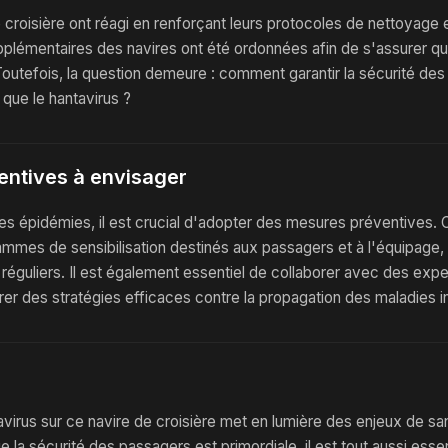
roisière ont réagi en renforçant leurs protocoles de nettoyage e
plémentaires des navires ont été ordonnées afin de s'assurer qu'
Toutefois, la question demeure : comment garantir la sécurité de
que le hantavirus ?
ntives à envisager
es épidémies, il est crucial d'adopter des mesures préventives. C
mes de sensibilisation destinés aux passagers et à l'équipage, 
 réguliers. Il est également essentiel de collaborer avec des exp
rer des stratégies efficaces contre la propagation des maladies i
virus sur ce navire de croisière met en lumière des enjeux de sa
e la sécurité des passagers est primordiale, il est tout aussi essen