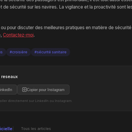
de sécurité sur les navires. La vigilance et la proactivité sont le
 ou pour discuter des meilleures pratiques en matière de sécurité 
e,
Contactez-moi
.
us
#croisière
#sécurité sanitaire
s reseaux
inkedIn
Copier pour Instagram
coller directement sur LinkedIn ou Instagram.
icielle
Tous les articles