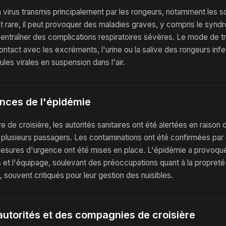
 virus transmis principalement par les rongeurs, notamment les sou
oit rare, il peut provoquer des maladies graves, y compris le syn
t entraîner des complications respiratoires sévères. Le mode de tr
ntact avec les excréments, l'urine ou la salive des rongeurs infe
cules virales en suspension dans l'air.
nces de l'épidémie
re de croisière, les autorités sanitaires ont été alertées en rais
plusieurs passagers. Les contaminations ont été confirmées par 
esures d'urgence ont été mises en place. L'épidémie a provoqu
 et l'équipage, soulevant des préoccupations quant à la propreté 
, souvent critiqués pour leur gestion des nuisibles.
autorités et des compagnies de croisière