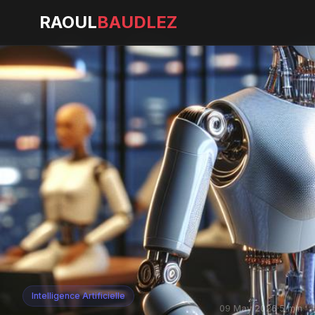
RAOUL
BAUDLEZ
Intelligence Artificielle
09 May 2026
·
5 min