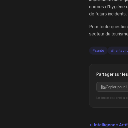
normes d'hygiène et 
de futurs incidents.
Pour toute question
secteur du tourism
#santé
#hantavir
Partager sur le
Copier pour L
Le texte est pret a 
← Intelligence Artif