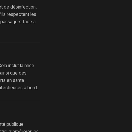
t de désinfection.
ils respectent les
s passagers face à
ela inclut la mise
ainsi que des
erts en santé
nfectieuses à bord.
nté publique
tiel d'améliorer les