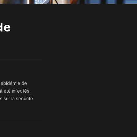
de
e épidémie de
t été infectés,
 sur la sécurité