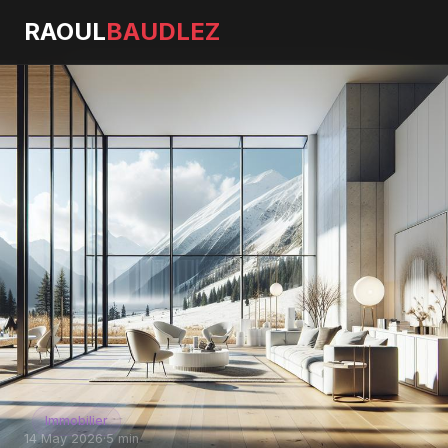
RAOUL
BAUDLEZ
Immobilier
14 May 2026
·
5 min