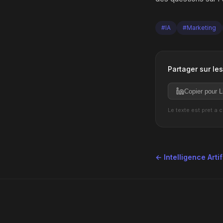
#IA
#Marketing
Partager sur le
Copier pour L
Le texte est pret a 
← Intelligence Artif