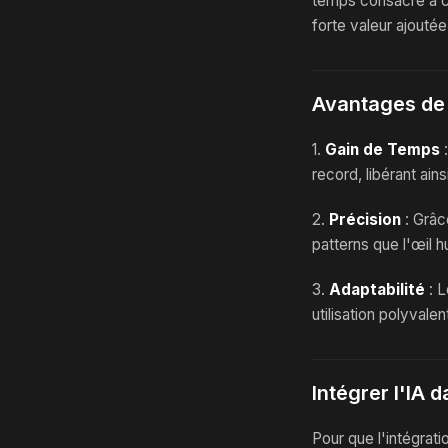
temps consacré à c
forte valeur ajouté
Avantages de l
1.
Gain de Temps
:
record, libérant ain
2.
Précision
: Grâc
patterns que l'œil h
3.
Adaptabilité
: L
utilisation polyvale
Intégrer l'IA 
Pour que l'intégratio