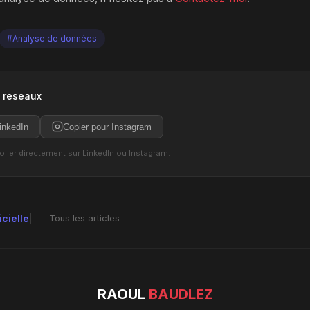
#Analyse de données
s reseaux
inkedIn
Copier pour Instagram
coller directement sur LinkedIn ou Instagram.
icielle
Tous les articles
RAOUL
BAUDLEZ