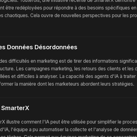
giciels. Toutefois, une initiative récente de SmarterX démontre
nt être redéployées pour répondre à des besoins spécifiques e
s chaotiques. Cela ouvre de nouvelles perspectives pour les pr
es Données Désordonnées
des difficultés en marketing est de tirer des informations signifi
ucture. Les campagnes marketing, les retours des clients et les
lées et difficiles à analyser. La capacité des agents d'IA à traiter
ormer la manière dont les marketeurs abordent leurs stratégies.
: SmarterX
X illustre comment l'IA peut être utilisée pour simplifier le proc
 d'IA, l'équipe a pu automatiser la collecte et l'analyse de données