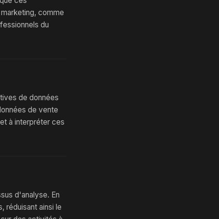
 que ces
n marketing, comme
ofessionnels du
catives de données
 données de vente
 et à interpréter ces
essus d'analyse. En
, réduisant ainsi le