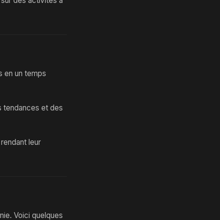
ur des activités à
es en un temps
es tendances et des
rendant leur
inie. Voici quelques