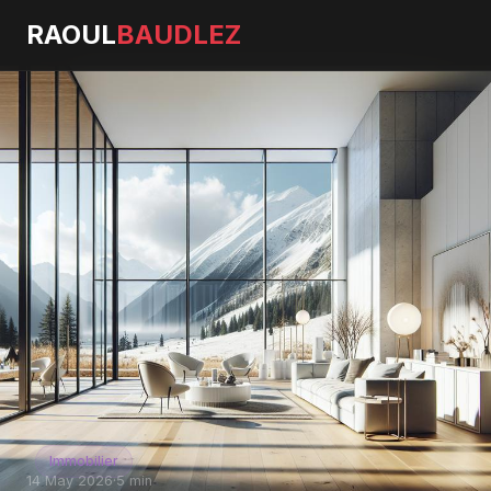
RAOUL
BAUDLEZ
Immobilier
14 May 2026
·
5 min