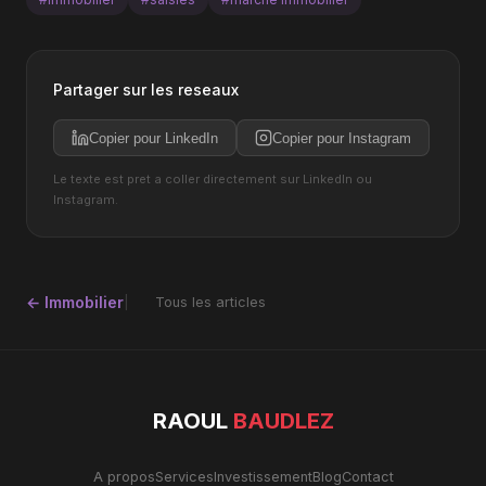
Partager sur les reseaux
Copier pour LinkedIn
Copier pour Instagram
Le texte est pret a coller directement sur LinkedIn ou
Instagram.
← Immobilier
Tous les articles
RAOUL
BAUDLEZ
A propos
Services
Investissement
Blog
Contact